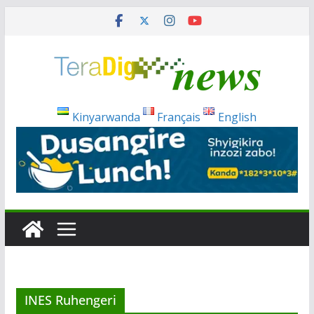
Passer
au
contenu
Kinyarwanda
Français
English
INES Ruhengeri