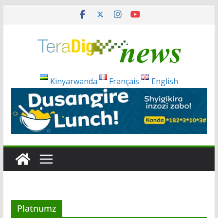
Passer
au
contenu
Kinyarwanda
Français
English
Platnumz