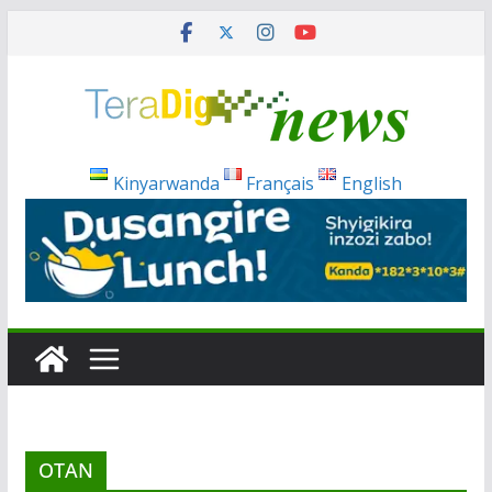
Passer
au
contenu
Kinyarwanda
Français
English
OTAN