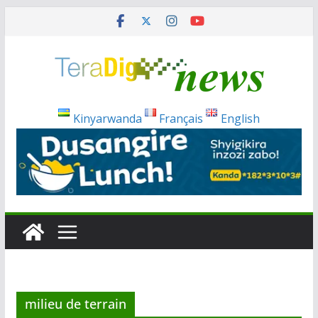
Passer
au
contenu
Kinyarwanda
Français
English
milieu de terrain