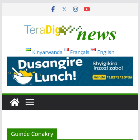
Passer
au
contenu
Kinyarwanda
Français
English
Guinée Conakry