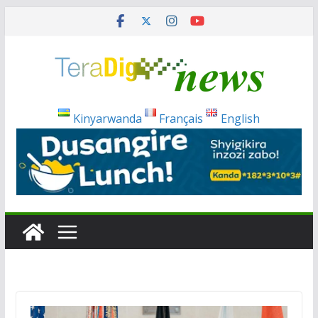
Passer
au
contenu
Kinyarwanda
Français
English